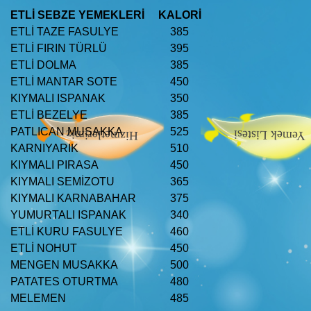
ETLİ SEBZE YEMEKLERİ
KALORİ
ETLİ TAZE FASULYE
385
ETLİ FIRIN TÜRLÜ
395
ETLİ DOLMA
385
ETLİ MANTAR SOTE
450
KIYMALI ISPANAK
350
ETLİ BEZELYE
385
PATLICAN MUSAKKA
525
Hizmetlerimiz
Yemek Listesi
KARNIYARIK
510
KIYMALI PIRASA
450
Hizmetlerimiz
Yemek Listesi
KIYMALI SEMİZOTU
365
KIYMALI KARNABAHAR
375
YUMURTALI ISPANAK
340
ETLİ KURU FASULYE
460
ETLİ NOHUT
450
MENGEN MUSAKKA
500
PATATES OTURTMA
480
MELEMEN
485